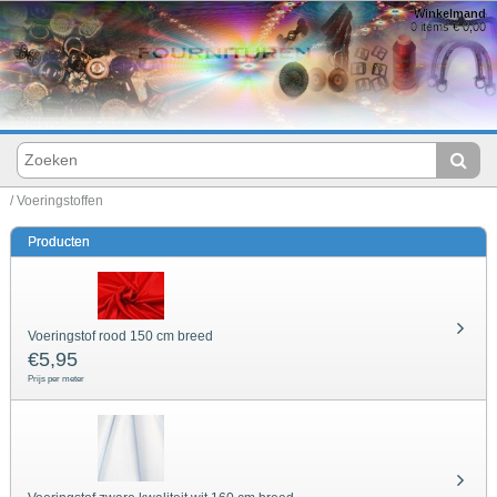
Winkelmand
0 items € 0,00
/ Voeringstoffen
Producten
Voeringstof rood 150 cm breed
€
5,95
Prijs per meter