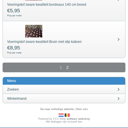
Voeringstof zware kwaliteit bordeaux 140 cm breed
€
5,95
Prijs per meter
Voeringstof zware kwaliteit Bruin met stip katoen
€
8,95
Prijs per meter
1
2
Menu
Zoeken
Winkelmand
Ga naar volledige website
|
Over ons
Powered by CCV Shop
software webshop
Alle bedragen zijn inclusief btw