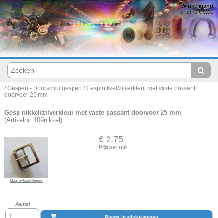
Winkelmand
0 items € 0,00
/
Gespen - Doorschuifgespen
/ Gesp nikkel/zilverkleur met vaste passant
doorvoer 25 mm
Gesp nikkel/zilverkleur met vaste passant doorvoer 25 mm
(Artikelnr: 109nikkel)
€ 2,75
Prijs per stuk
Meer afbeeldingen
Aantal
Plaats in winkelwagen